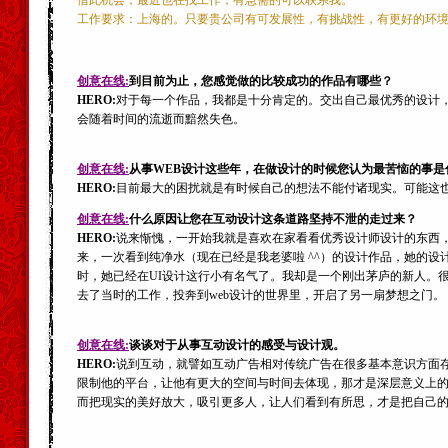
借此机会，最近也在找工作，有急需的可以联系我。
工作要求：上海的。只要贵公司有可发展性，有挑战性，有更好的环
创意在线:
到目前为止，您感觉做的比较成功的作品有哪些？
HERO:
对于每一个作品，我都是十分肯定的。交出自己最优秀的设计
会随着时间的流逝而黯然失色。
创意在线:
从事WEB设计这些年，在做设计的时候您认为最苦恼的事是
HERO:
目前最大的困扰就是有时候自己的想法不能付诸现实。可能这
创意在线:
什么原因让您在互动设计这条道路坚持不泄的走过来？
HERO:
说来惭愧，一开始我就是喜欢在家看看优秀设计师设计的东西
来，一次看到纯净水（现在已经是我老婆啦 ^^）的设计作品，她的
时，她已经在UI设计这行小有名气了。我却是一个刚出茅庐的新人。
去了当时的工作，投奔到web设计的世界里，开启了另一扇梦想之门。
创意在线:
谈谈对于从事互动设计的感受与设计观。
HERO:
说到互动，就譬如互动广告相对传统广告在很多基本意识方面
限制他的平台，让他有更大的空间与时间去体现，那才是深层意义上
而把现实的美好放大，吸引更多人，让人们看到有所思，才是把自己