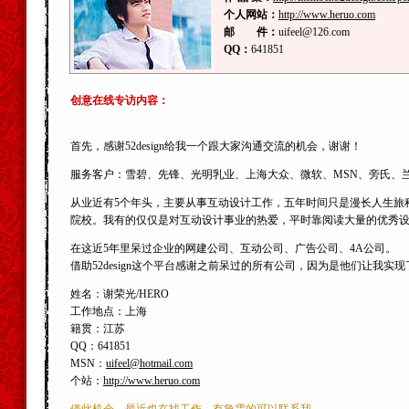
个人网站：
http://www.heruo.com
邮 件：
uifeel@126.com
QQ：
641851
创意在线专访内容：
首先，感谢52design给我一个跟大家沟通交流的机会，谢谢！
服务客户：雪碧、先锋、光明乳业、上海大众、微软、MSN、旁氏、
从业近有5个年头，主要从事互动设计工作，五年时间只是漫长人生旅
院校。我有的仅仅是对互动设计事业的热爱，平时靠阅读大量的优秀
在这近5年里呆过企业的网建公司、互动公司、广告公司、4A公司。
借助52design这个平台感谢之前呆过的所有公司，因为是他们让我实
姓名：谢荣光/HERO
工作地点：上海
籍贯：江苏
QQ：641851
MSN：
uifeel@hotmail.com
个站：
http://www.heruo.com