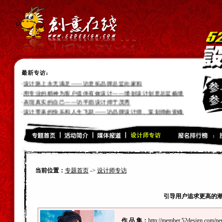
·
付出了才会有收获--访设计师张帅
·
灵感源于生活，生活丰富设计灵感--访设计师肖国银
·
“平凡中的不平凡”——访包装设计师王瑜
·
设计路上永无满足——访意拓品牌总监向家和
·
用专业的精神为客户提供有效设计——博创设计创意总监杨博
·
表现真实的自己——访平面设计师于茂秀
·
设计带来的快乐和人生飞跃——访品牌设计师、策划师曲壹峰
·
张洪科的品牌设计十年路——访平面设计师张洪科
·
专业,专注--访设计师:伍卫平
·
引导用户追求更高的潮流时尚风向标--访互动设计师“谢荣光”
·
朝着光的方向就会到达目的地--访插画设计师“Tonyc”
·
好的设计需要好的沟通--访设计师“徐国君”
·
我不会永远渺小--访设计师“小肆”
·
灵感来源与勤奋的获取--访插画设计师“赵悦”
当前位置：
专题首页
->
设计师专访
·
寂寞行走，奇幻旅程--插画设计师“大卫卡森”
引导用户追求更高的潮
作 品 集：
http://member.52design.com/p