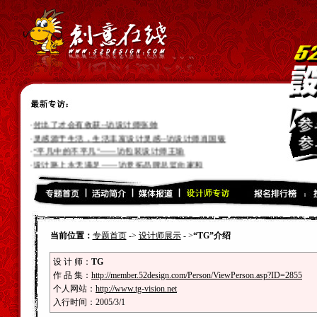
·
付出了才会有收获--访设计师张帅
·
灵感源于生活，生活丰富设计灵感--访设计师肖国银
·
“平凡中的不平凡”——访包装设计师王瑜
·
设计路上永无满足——访意拓品牌总监向家和
·
用专业的精神为客户提供有效设计——博创设计创意总监杨博
·
表现真实的自己——访平面设计师于茂秀
·
设计带来的快乐和人生飞跃——访品牌设计师、策划师曲壹峰
·
张洪科的品牌设计十年路——访平面设计师张洪科
·
专业,专注--访设计师:伍卫平
当前位置：
专题首页
->
设计师展示
- >
“TG”介绍
·
引导用户追求更高的潮流时尚风向标--访互动设计师“谢荣光”
·
朝着光的方向就会到达目的地--访插画设计师“Tonyc”
设 计 师：
TG
·
好的设计需要好的沟通--访设计师“徐国君”
作 品 集：
http://member.52design.com/Person/ViewPerson.asp?ID=2855
·
我不会永远渺小--访设计师“小肆”
个人网站：
http://www.tg-vision.net
·
灵感来源与勤奋的获取--访插画设计师“赵悦”
入行时间：2005/3/1
·
寂寞行走，奇幻旅程--插画设计师“大卫卡森”