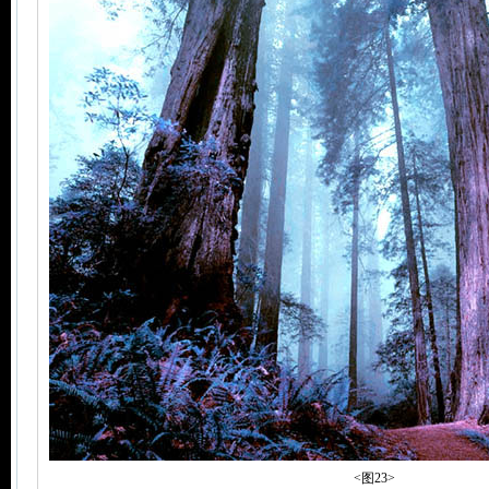
<图23>