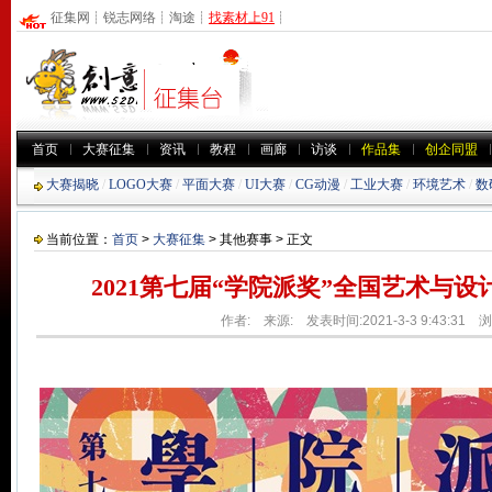
征集网
┊
锐志网络
┊
淘途
┊
找素材上91
┊
首页
大赛征集
资讯
教程
画廊
访谈
作品集
创企同盟
大赛揭晓
/
LOGO大赛
/
平面大赛
/
UI大赛
/
CG动漫
/
工业大赛
/
环境艺术
/
数
当前位置：
首页
>
大赛征集
> 其他赛事 > 正文
2021第七届“学院派奖”全国艺术与
作者: 来源: 发表时间:2021-3-3 9:43:31 