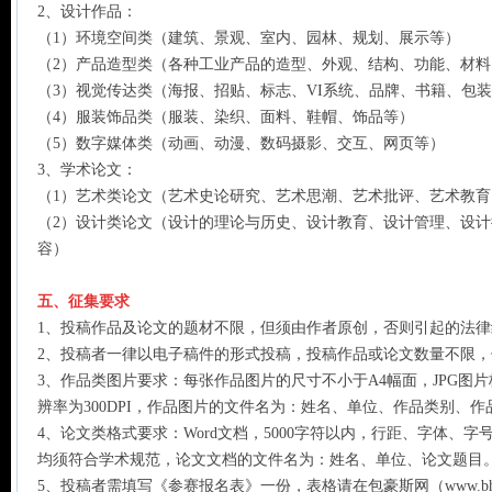
2、设计作品：
（1）环境空间类（建筑、景观、室内、园林、规划、展示等）
（2）产品造型类（各种工业产品的造型、外观、结构、功能、材料
（3）视觉传达类（海报、招贴、标志、VI系统、品牌、书籍、包
（4）服装饰品类（服装、染织、面料、鞋帽、饰品等）
（5）数字媒体类（动画、动漫、数码摄影、交互、网页等）
3、学术论文：
（1）艺术类论文（艺术史论研究、艺术思潮、艺术批评、艺术教
（2）设计类论文（设计的理论与历史、设计教育、设计管理、设
容）
五、征集要求
1、投稿作品及论文的题材不限，但须由作者原创，否则引起的法
2、投稿者一律以电子稿件的形式投稿，投稿作品或论文数量不限
3、作品类图片要求：每张作品图片的尺寸不小于A4幅面，JPG图片
辨率为300DPI，作品图片的文件名为：姓名、单位、作品类别、作
4、论文类格式要求：Word文档，5000字符以内，行距、字体、
均须符合学术规范，论文文档的文件名为：姓名、单位、论文题目
5、投稿者需填写《参赛报名表》一份，表格请在包豪斯网（www.bhsc