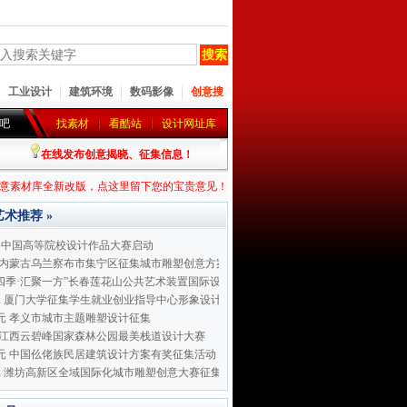
工业设计
建筑环境
数码影像
创意搜
吧
找素材
看酷站
设计网址库
在线发布创意揭晓、征集信息！
意素材库全新改版，点这里留下您的宝贵意见！
术推荐 »
届中国高等院校设计作品大赛启动
 内蒙古乌兰察布市集宁区征集城市雕塑创意方案
四季·汇聚一方”长春莲花山公共艺术装置国际设计大赛正式
0元 厦门大学征集学生就业创业指导中心形象设计
00元 孝义市城市主题雕塑设计征集
 江西云碧峰国家森林公园最美栈道设计大赛
00元 中国仫佬族民居建筑设计方案有奖征集活动
元 潍坊高新区全域国际化城市雕塑创意大赛征集