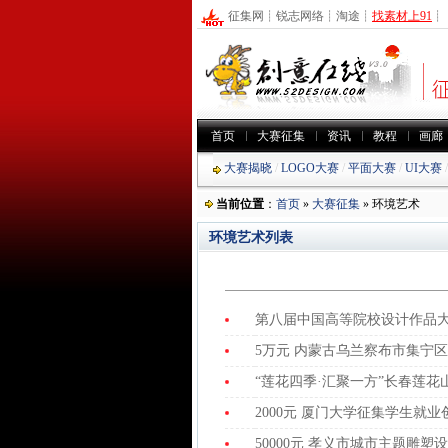
征集网
┊
锐志网络
┊
淘途
┊
找素材上91
┊
首页
大赛征集
资讯
教程
画廊
大赛揭晓
/
LOGO大赛
/
平面大赛
/
UI大赛
当前位置
：
首页
»
大赛征集
» 环境艺术
环境艺术列表
第八届中国高等院校设计作品
5万元 内蒙古乌兰察布市集宁
“莲花四季·汇聚一方”长春莲
2000元 厦门大学征集学生就
50000元 孝义市城市主题雕塑