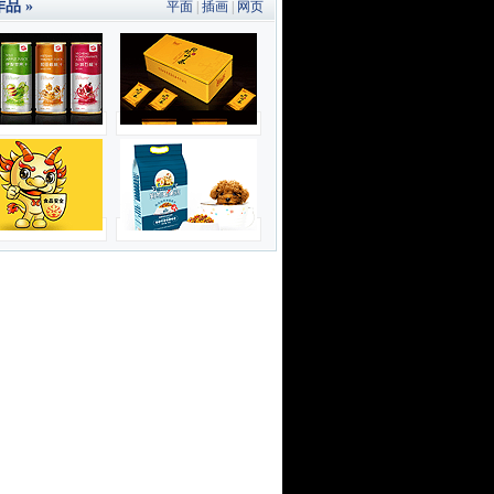
品 »
平面
|
插画
|
网页