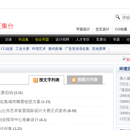
平面设计
交互设计
CG动漫
访谈
作品集
创企同盟
设计招聘
人才专区
竞赛台
专题
论
/
CG动漫
/
工业大赛
/
环境艺术
/
数码影像
/
广告宣传语征集
/
其他赛事
创
环境艺
·
第八
按图片列表
按文字列表
·
5万元
·
“莲花
大赛启动
(3-31)
·
200
区征集城市雕塑创意方案
·
500
(1-15)
·
5万元
花山公共艺术装置国际设计大赛正式发布
(8-19)
·
300
·
15万
业创业指导中心形象设计
(4-1)
设计征集
(2-22)