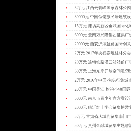
5万元 江西云碧峰国家森林公
30000元 中国仫佬族民居建
15万元 潍坊高新区全域国际
6000元 云南万兴隆集团征集
20000元 西安浐灞丝路国际
2万元 2017年央视春晚桂林
20万元 连镇铁路灌云站站前
30万元 上海东岸开放空间雕
2万元 2016年中国•包头征集
20万元 中国吴江·旗袍小镇国
5000元 南京市青少年宫方案
2000元 临沂红十字会征集博
5万元 甘肃省庆城县征集南门
50万元 贵州金融城征集主题雕