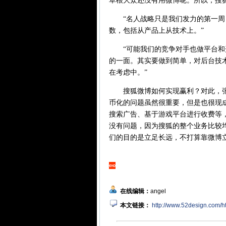
草根大众还没有用微博呢。所以，搜
“名人战略只是我们发力的第一周，
数，包括从产品上从技术上。”
“可能我们的竞争对手也做平台和开
的一面。其实要做到简单，对后台技
在考虑中。”
搜狐微博如何实现赢利？对此，张朝
币化的问题虽然很重要，但是也很现
搜索广告、基于游戏平台进行收费等
没有问题，因为搜狐的整个业务比较
们的目的是立足长远，不打算靠微博立
在线编辑：
angel
本文链接：
http://www.52design.com/