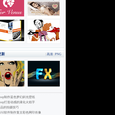
更新
|
高清
|
PNG
toshop制作蓝色梦幻斜光壁纸
toshop打造动感的液化火焰字
饰品的拍摄技巧
和AI软件制作复古彩色网印肖像