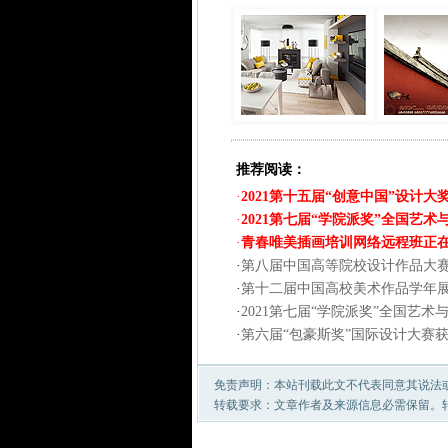
推荐阅读：
·
2021第十五届“创意中国”设计大
·
2021第七届“学院派奖”全国艺
·
青春唯美插画培训网络远程班正
·
第八届中国高等院校设计作品大
·
第十二届中国高校美术作品学年
·
2021第七届“学院派奖”全国艺
·
第六届“包豪斯奖”国际设计大赛
免责声明：本站刊载此文不代表同意其说法
转载要求：文章作者及来源信息必需保留。