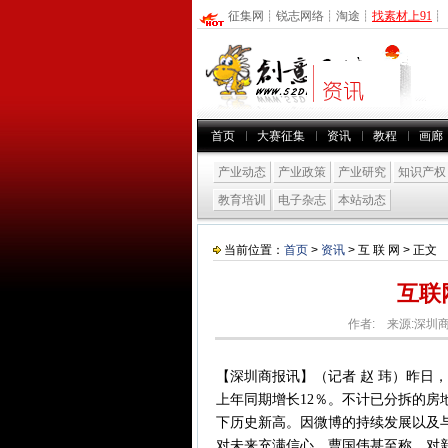
征集网
┊
锐志网络
┊
淘途
┊
找素材上91
┊
首页
大赛征集
资讯
教程
画廊
产业动态
产业政策
产业研究
知识产权
教育培训
电子杂志
本站动态
当前位置：
首页
>
资讯
> 互 联 网 > 正文
互联
作者: 来源:深圳商报
【深圳商报讯】（记者 赵 玮）昨日
上年同期增长12％。不计已分拆的房地
下历史新高。因微博的持续发展以及
对未来充满信心。曹国伟甚至称，对