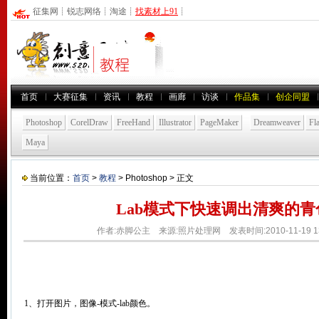
征集网
┊
锐志网络
┊
淘途
┊
找素材上91
┊
首页
大赛征集
资讯
教程
画廊
访谈
作品集
创企同盟
Photoshop
CorelDraw
FreeHand
Illustrator
PageMaker
Dreamweaver
Fl
Maya
当前位置：
首页
>
教程
> Photoshop > 正文
Lab模式下快速调出清爽的青
作者:赤脚公主 来源:照片处理网 发表时间:2010-11-19 13
1、打开图片，图像-模式-lab颜色。