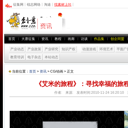
征集网
┊
锐志网络
┊
淘途
┊
找素材上91
┊
首页
大赛征集
资讯
教程
画廊
访谈
作品集
创企同盟
产业动态
产业政策
产业研究
知识产权
动漫游戏
环境艺术
平面广
教育培训
电子杂志
本站动态
当前位置：
首页
>
资讯
> CG/动画 > 正文
《艾米的旅程》：寻找幸福的旅程
作者: 来源: 发表时间:2010-11-24 16:20:1