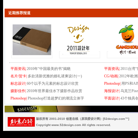
近期推荐报道
平面资讯|
2010年“中国最美的书“揭晓
平面资讯|
2011台
名片/贺卡|
多款清新优雅的婚礼请柬设计(一)
CG/动画|
2012年欧
标志设计|
60个以手为元素的标志设计欣赏
Photoshop|
用PS和
摄影佳作|
2010年世界最佳水下摄影作品欣赏
海报设计|
乌克兰Pixel
Photoshop|
Photoshop打造超梦幻的潮流立体字
平面设计|
43个独具
版权所有 2001-2010 创意在线（原我爱设计网）[52design.com™]
Copyright www.52design.com All rights reserved.