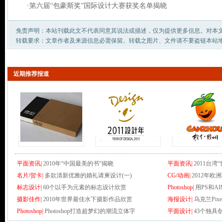
·
第六届“包豪斯奖”国际设计大赛获奖名单揭晓
免责声明：本站刊载此文不代表同意其说法或描述，仅为提供更多信息。对本
转载要求：文章作者及来源信息必需保留。转载之图片、文件请不要盗链本站
近期推荐报道
平面资讯|
2010年“中国最美的书“揭晓
平面资讯|
2011台
名片/贺卡|
多款清新优雅的婚礼请柬设计(一)
CG/动画|
2012年欧
标志设计|
60个以手为元素的标志设计欣赏
Photoshop|
用PS和
摄影佳作|
2010年世界最佳水下摄影作品欣赏
海报设计|
乌克兰Pixel
Photoshop|
Photoshop打造超梦幻的潮流立体字
平面设计|
43个独具