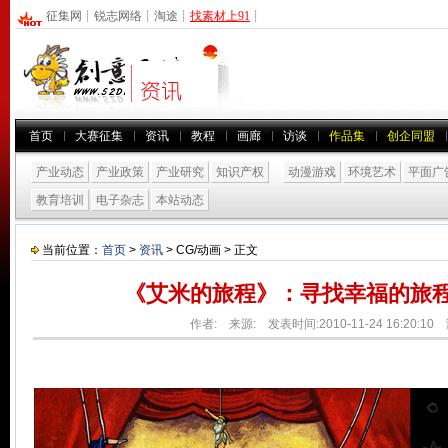
征集网
┊
锐志网络
┊
淘途
┊
找素材上91
┊
首页
大赛征集
资讯
教程
画廊
访谈
作品集
创企同盟
产业动态
产业政策
产业研究
知识产权
动漫游戏
环境艺术
平面广
教育培训
电子杂志
本站动态
当前位置：
首页
>
资讯
> CG/动画 > 正文
《艾米的旅程》：寻找幸福的旅程
作者: 来源: 发表时间:2010-11-24 16:20:1