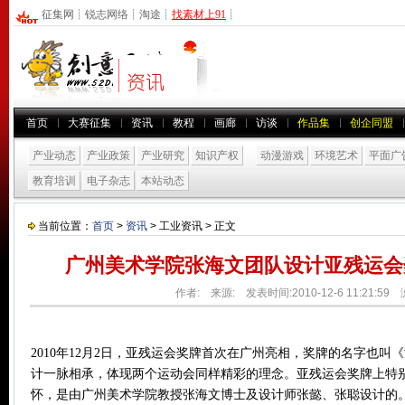
征集网
┊
锐志网络
┊
淘途
┊
找素材上91
┊
首页
大赛征集
资讯
教程
画廊
访谈
作品集
创企同盟
产业动态
产业政策
产业研究
知识产权
动漫游戏
环境艺术
平面广
教育培训
电子杂志
本站动态
当前位置：
首页
>
资讯
> 工业资讯 > 正文
广州美术学院张海文团队设计亚残运会
作者: 来源: 发表时间:2010-12-6 11:21:59
2010年12月2日，亚残运会奖牌首次在广州亮相，奖牌的名字也叫
计一脉相承，体现两个运动会同样精彩的理念。亚残运会奖牌上特
怀，是由广州美术学院教授张海文博士及设计师张懿、张聪设计的