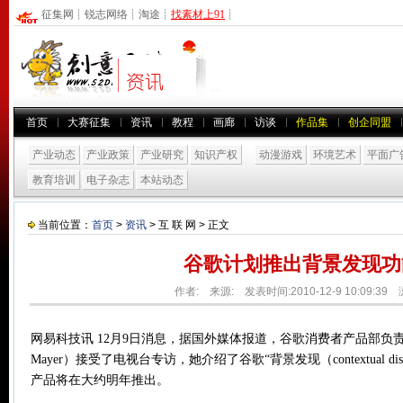
征集网
┊
锐志网络
┊
淘途
┊
找素材上91
┊
首页
大赛征集
资讯
教程
画廊
访谈
作品集
创企同盟
产业动态
产业政策
产业研究
知识产权
动漫游戏
环境艺术
平面广
教育培训
电子杂志
本站动态
当前位置：
首页
>
资讯
> 互 联 网 > 正文
谷歌计划推出背景发现功
作者: 来源: 发表时间:2010-12-9 10:09:39
网易科技讯 12月9日消息，据国外媒体报道，谷歌消费者产品部负责人梅里
Mayer）接受了电视台专访，她介绍了谷歌“背景发现（contextual di
产品将在大约明年推出。