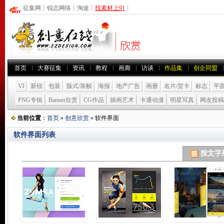
征集网
┊
锐志网络
┊
淘途
┊
找素材上91
┊
首页
大赛征集
资讯
教程
画廊
访谈
作品集
创企同盟
VI
新锐
包装
版式/装帧
海报
地产广告
画册
名片/贺卡
标志
平
PNG专辑
Banner欣赏
CG作品
插画艺术
卡通动漫
明星写真
网友投稿
当前位置
：
首页
»
创意欣赏
» 软件界面
软件界面列表
按文字