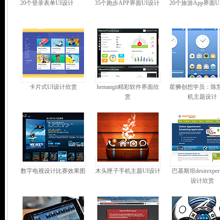
20个登录表单UI设计
35个跑步APP界面UI设计
20个旅游App界面U
卡片式UI设计欣赏
hemangit精彩软件界面欣
星狮创想学员：陈慧
赏
机主题设计
数字电视设计比赛效果图
木头匣子手机主题UI设计
巴基斯坦desirexpe
设计欣赏