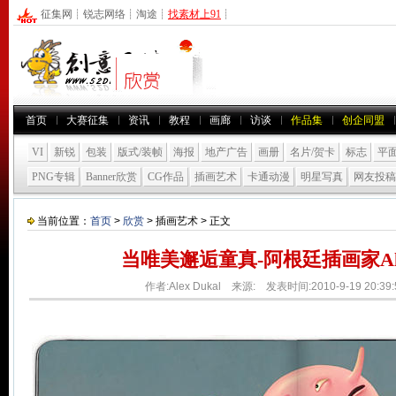
征集网
┊
锐志网络
┊
淘途
┊
找素材上91
┊
首页
大赛征集
资讯
教程
画廊
访谈
作品集
创企同盟
VI
新锐
包装
版式/装帧
海报
地产广告
画册
名片/贺卡
标志
平
PNG专辑
Banner欣赏
CG作品
插画艺术
卡通动漫
明星写真
网友投稿
当前位置：
首页
>
欣赏
> 插画艺术 > 正文
当唯美邂逅童真-阿根廷插画家Alex
作者:Alex Dukal 来源: 发表时间:2010-9-19 20:3