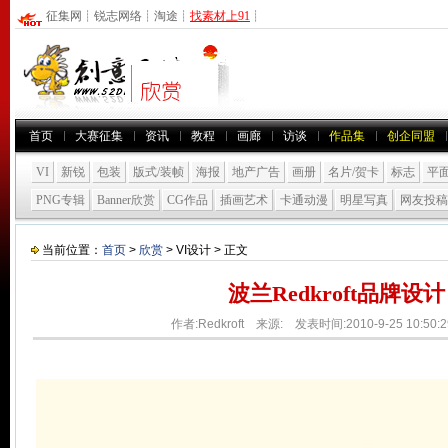
征集网
┊
锐志网络
┊
淘途
┊
找素材上91
┊
首页
大赛征集
资讯
教程
画廊
访谈
作品集
创企同盟
VI
新锐
包装
版式/装帧
海报
地产广告
画册
名片/贺卡
标志
平
PNG专辑
Banner欣赏
CG作品
插画艺术
卡通动漫
明星写真
网友投稿
当前位置：
首页
>
欣赏
> VI设计 > 正文
波兰Redkroft品牌设计
作者:Redkroft 来源: 发表时间:2010-9-25 10:50