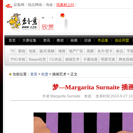
征集网
┊
锐志网络
┊
淘途
┊
找素材上91
┊
首页
大赛征集
资讯
教程
画廊
访谈
作品集
创企同盟
VI
新锐
包装
版式/装帧
海报
地产广告
画册
名片/贺卡
标志
平
PNG专辑
Banner欣赏
CG作品
插画艺术
卡通动漫
明星写真
网友投稿
当前位置：
首页
>
欣赏
> 插画艺术 > 正文
梦---Margarita Surnaite
作者:Margarita Surnaite 来源: 发表时间:2010-9-27 