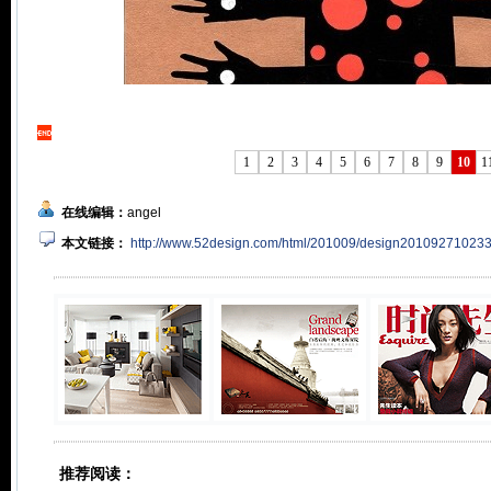
1
2
3
4
5
6
7
8
9
10
1
在线编辑：
angel
本文链接：
http://www.52design.com/html/201009/design20109271023
推荐阅读：