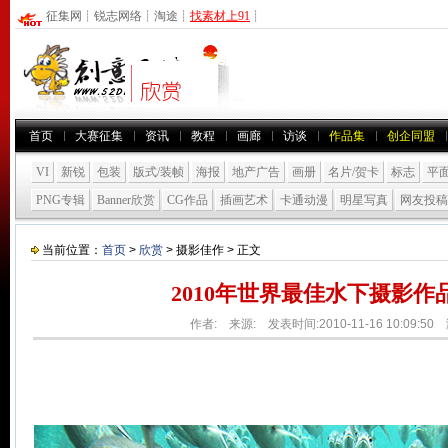
征集网
┊
锐志网络
┊
淘途
┊
找素材上91
┊
首页
大赛征集
资讯
教程
画廊
访谈
作品集
创企同盟
VI
新锐
包装
版式/装帧
海报
地产广告
画册
名片/贺卡
标志
平
PNG专辑
Banner欣赏
CG作品
插画艺术
卡通动漫
明星写真
网友投稿
当前位置：
首页
>
欣赏
> 摄影佳作 > 正文
2010年世界最佳水下摄影作
作者: 来源: 发表时间:2010-11-16 10:09:5