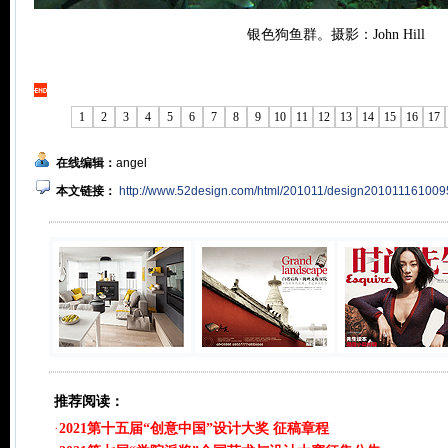
银色狗鱼群。摄影：John Hill
1
2
3
4
5
6
7
8
9
10
11
12
13
14
15
16
17
在线编辑：
angel
本文链接：
http://www.52design.com/html/201011/design201011161009
推荐阅读：
·
2021第十五届“创意中国”设计大奖 征稿章程