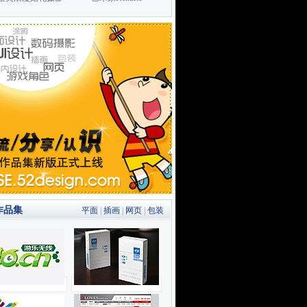
作品集
平面
|
插画
|
网页
|
包装