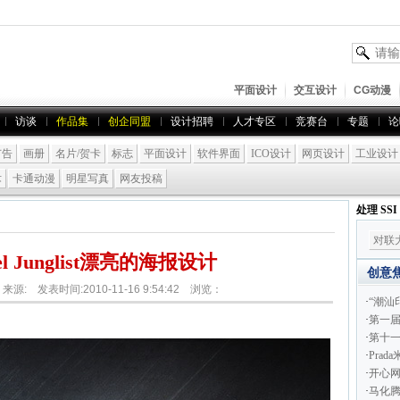
平面设计
交互设计
CG动漫
访谈
作品集
创企同盟
设计招聘
人才专区
竞赛台
专题
论
广告
画册
名片/贺卡
标志
平面设计
软件界面
ICO设计
网页设计
工业设计
术
卡通动漫
明星写真
网友投稿
处理 SS
对联
l Junglist漂亮的海报设计
创意
ist 来源: 发表时间:2010-11-16 9:54:42 浏览：
·
“潮汕
·
第一届
·
第十
·
Pra
·
开心网
·
马化