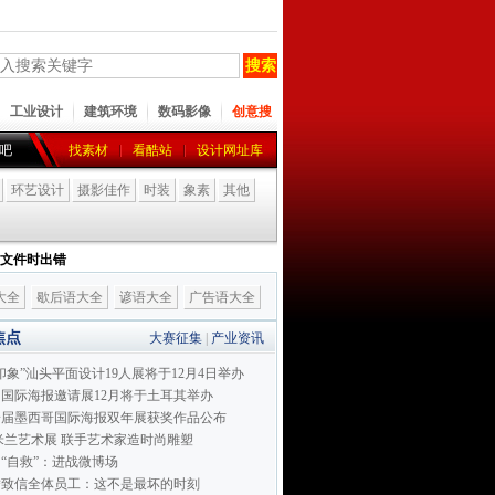
工业设计
建筑环境
数码影像
创意搜
吧
找素材
看酷站
设计网址库
环艺设计
摄影佳作
时装
象素
其他
I 文件时出错
大全
歇后语大全
谚语大全
广告语大全
焦点
大赛征集
|
产业资讯
印象”汕头平面设计19人展将于12月4日举办
国际海报邀请展12月将于土耳其举办
一届墨西哥国际海报双年展获奖作品公布
da米兰艺术展 联手艺术家造时尚雕塑
“自救”：进战微博场
腾致信全体员工：这不是最坏的时刻