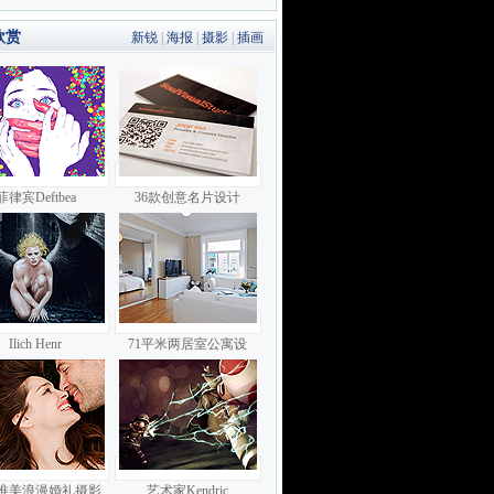
欣赏
新锐
|
海报
|
摄影
|
插画
菲律宾Deftbea
36款创意名片设计
Ilich Henr
71平米两居室公寓设
唯美浪漫婚礼摄影
艺术家Kendric