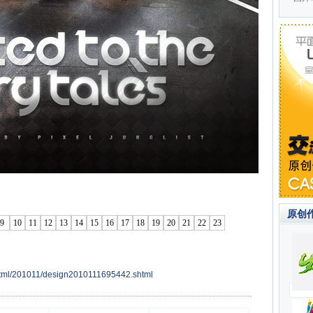
原创
9
10
11
12
13
14
15
16
17
18
19
20
21
22
23
html/201011/design2010111695442.shtml