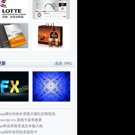
更新
|
高清
|
PNG
toshop调出绿色外景图片紫红的黄昏色
vascript css 选项卡菜单效果
script单击表格变成文本输入框
toshop制作喜庆的圣诞贺卡