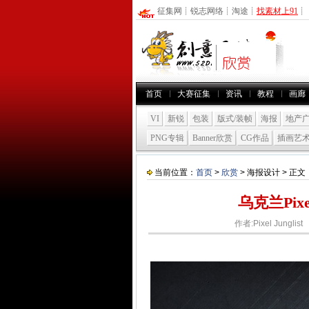
征集网
┊
锐志网络
┊
淘途
┊
找素材上91
┊
首页
大赛征集
资讯
教程
画廊
VI
新锐
包装
版式/装帧
海报
地产
PNG专辑
Banner欣赏
CG作品
插画艺
当前位置：
首页
>
欣赏
> 海报设计 > 正文
乌克兰Pixe
作者:Pixel Jungl