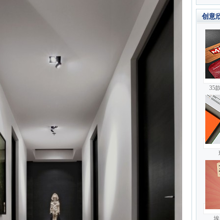
创意
35
埃