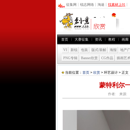
征集网
┊
锐志网络
┊
淘途
┊
找素材上91
┊
首页
大赛征集
资讯
教程
画廊
VI
新锐
包装
版式/装帧
海报
地产
PNG专辑
Banner欣赏
CG作品
插画艺
当前位置：
首页
>
欣赏
> 环艺设计 > 正文
蒙特利尔
作者: 来源: 发