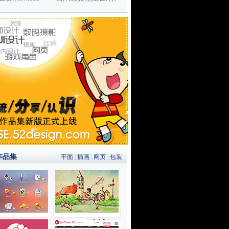
作品集
平面
|
插画
|
网页
|
包装