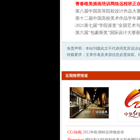
·
青春唯美插画培训网络远程班正
·
第八届中国高等院校设计作品大
·
第十二届中国高校美术作品学年
·
2021第七届“学院派奖”全国艺
·
第六届“包豪斯奖”国际设计大赛
免责声明：本站刊载此文不代表同意其说法
转载要求：文章作者及来源信息必需保留。
近期推荐报道
CG/动画|
2012年欧洲杯吉祥物发布
Photoshop|
用PS和AI软件制作复古彩色网印