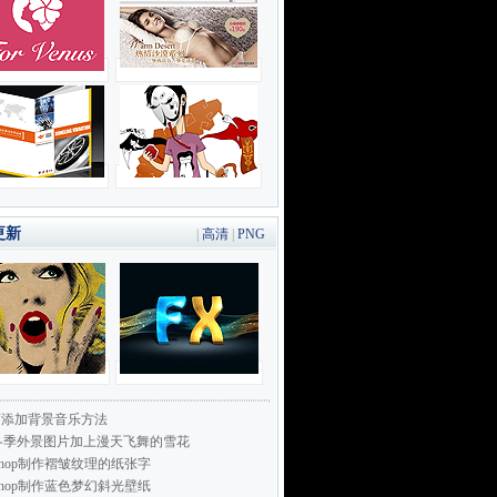
更新
|
高清
|
PNG
页添加背景音乐方法
冬季外景图片加上漫天飞舞的雪花
toshop制作褶皱纹理的纸张字
toshop制作蓝色梦幻斜光壁纸