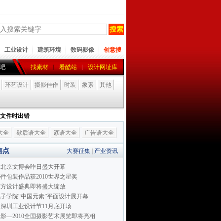
工业设计
建筑环境
数码影像
创意搜
吧
找素材
看酷站
设计网址库
环艺设计
摄影佳作
时装
象素
其他
I 文件时出错
大全
歇后语大全
谚语大全
广告语大全
焦点
大赛征集
|
产业资讯
届北京文博会昨日盛大开幕
6件包装作品获2010世界之星奖
0东方设计盛典即将盛大绽放
子学院“中国元素”平面设计展开幕
深圳工业设计节11月底开场
影—2010全国摄影艺术展览即将亮相