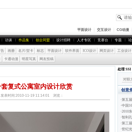
平面设计
交互设计
CG动漫
访谈
作品集
创企同盟
设计招聘
人才专区
竞赛台
专题
论
广告
画册
名片/贺卡
标志
平面设计
软件界面
ICO设计
网页设计
工业设计
术
卡通动漫
明星写真
网友投稿
处理 SS
对联
一套复式公寓室内设计欣赏
创意
表时间:2010-11-19 11:14:01 浏览：
·
第五
·
中国1
·
201
·
智利孔
·
第三届
·
世纪光