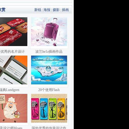
欣赏
新锐
|
海报
|
摄影
|
插画
款优秀的名片设计
波兰he1z插画作品
瑞典Lundgren
20个使用Flash
及设计师Moata
国外优秀的包装设计作