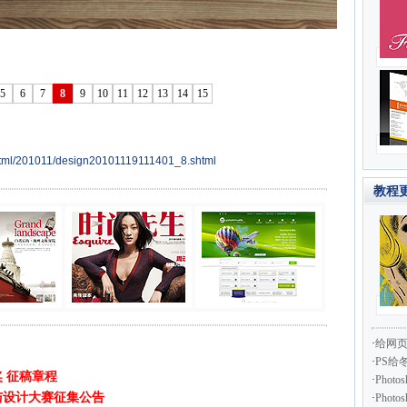
5
6
7
8
9
10
11
12
13
14
15
html/201011/design20101119111401_8.shtml
教程
·
给网
·
PS给
奖 征稿章程
·
Pho
术与设计大赛征集公告
·
Pho