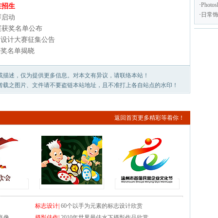
·
Pho
在招生
·
日常
赛启动
展获奖名单公布
术与设计大赛征集公告
获奖名单揭晓
或描述，仅为提供更多信息。对本文有异议，请联络本站！
转载之图片、文件请不要盗链本站地址，且不准打上各自站点的水印！
返回首页更多精彩等着你！
标志设计|
60个以手为元素的标志设计欣赏
肖像
摄影佳作|
2010年世界最佳水下摄影作品欣赏