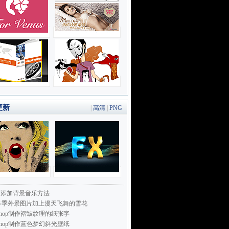
更新
|
高清
|
PNG
页添加背景音乐方法
冬季外景图片加上漫天飞舞的雪花
toshop制作褶皱纹理的纸张字
toshop制作蓝色梦幻斜光壁纸