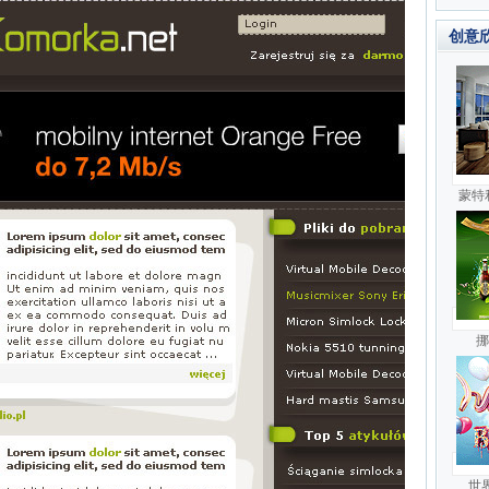
创意
蒙特
挪
世