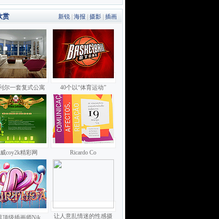
欣赏
新锐
|
海报
|
摄影
|
插画
利尔一套复式公寓
40个以“体育运动”
威coy2k精彩网
Ricardo Co
让人意乱情迷的性感摄
界顶级插画师Nik