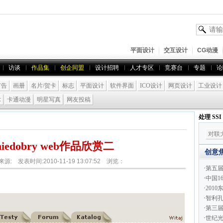
平面设计
交互设计
CG动漫
访谈
作品集
创企同盟
设计招聘
人才专区
竞赛台
专题
论
广告
画册
名片/贺卡
标志
平面设计
软件界面
ICO设计
网页设计
工业设计
术
卡通动漫
明星写真
网友投稿
处理 SS
对联
iedobry web作品欣赏二
创意
 来源: 发表时间:2010-11-19 13:07:52 浏览：
·
第五
·
中国1
·
201
·
智利孔
·
第三届
·
世纪光