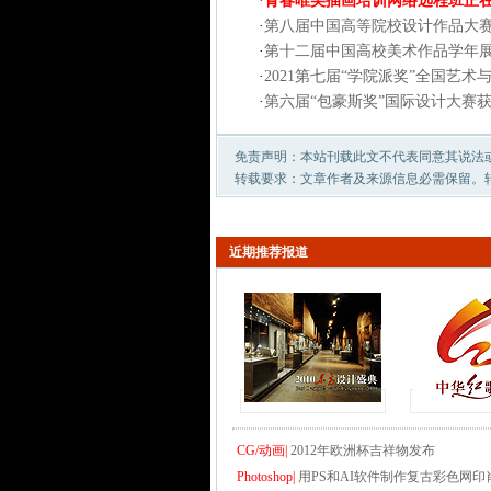
·
青春唯美插画培训网络远程班正
·
第八届中国高等院校设计作品大
·
第十二届中国高校美术作品学年
·
2021第七届“学院派奖”全国艺
·
第六届“包豪斯奖”国际设计大赛
免责声明：本站刊载此文不代表同意其说法
转载要求：文章作者及来源信息必需保留。
近期推荐报道
CG/动画|
2012年欧洲杯吉祥物发布
Photoshop|
用PS和AI软件制作复古彩色网印