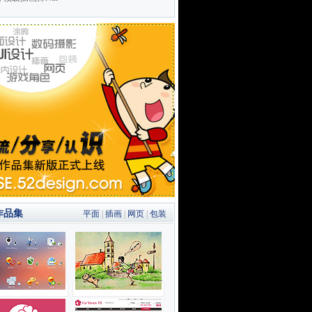
作品集
平面
|
插画
|
网页
|
包装