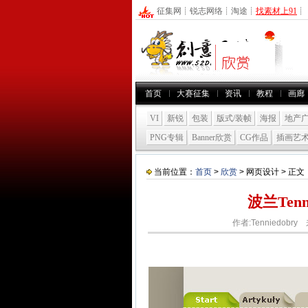
征集网
┊
锐志网络
┊
淘途
┊
找素材上91
┊
首页
大赛征集
资讯
教程
画廊
VI
新锐
包装
版式/装帧
海报
地产
PNG专辑
Banner欣赏
CG作品
插画艺
当前位置：
首页
>
欣赏
> 网页设计 > 正文
波兰Tenn
作者:Tenniedobry