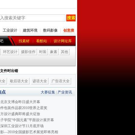
工业设计
建筑环境
数码影像
创意搜
吧
找素材
看酷站
设计网址库
环艺设计
摄影佳作
时装
象素
其他
I 文件时出错
大全
歇后语大全
谚语大全
广告语大全
焦点
大赛征集
|
产业资讯
届北京文博会昨日盛大开幕
6件包装作品获2010世界之星奖
0东方设计盛典即将盛大绽放
子学院“中国元素”平面设计展开幕
深圳工业设计节11月底开场
影—2010全国摄影艺术展览即将亮相