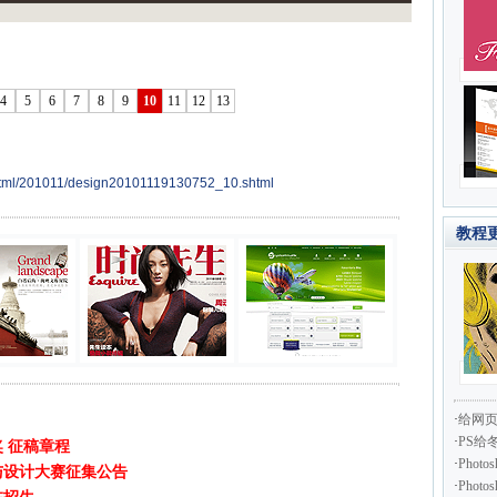
4
5
6
7
8
9
10
11
12
13
html/201011/design20101119130752_10.shtml
教程
·
给网
·
PS给
奖 征稿章程
·
Pho
术与设计大赛征集公告
·
Pho