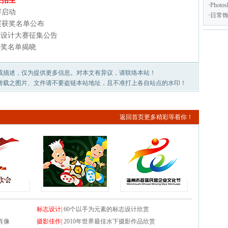
在招生
·
Pho
赛启动
·
日常
展获奖名单公布
术与设计大赛征集公告
获奖名单揭晓
或描述，仅为提供更多信息。对本文有异议，请联络本站！
转载之图片、文件请不要盗链本站地址，且不准打上各自站点的水印！
返回首页更多精彩等着你！
标志设计|
60个以手为元素的标志设计欣赏
肖像
摄影佳作|
2010年世界最佳水下摄影作品欣赏