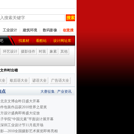
工业设计
建筑环境
数码影像
创意搜
吧
找素材
看酷站
设计网址库
环艺设计
摄影佳作
时装
象素
其他
I 文件时出错
大全
歇后语大全
谚语大全
广告语大全
焦点
大赛征集
|
产业资讯
届北京文博会昨日盛大开幕
6件包装作品获2010世界之星奖
0东方设计盛典即将盛大绽放
子学院“中国元素”平面设计展开幕
深圳工业设计节11月底开场
影—2010全国摄影艺术展览即将亮相