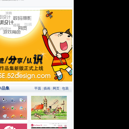
作品集
平面
|
插画
|
网页
|
包装