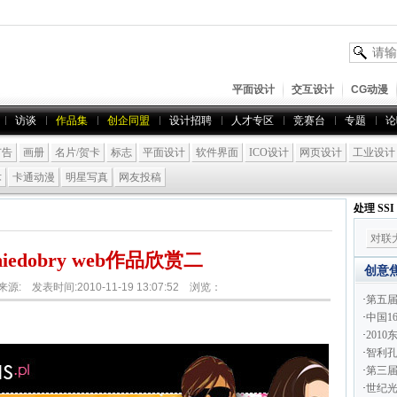
平面设计
交互设计
CG动漫
访谈
作品集
创企同盟
设计招聘
人才专区
竞赛台
专题
论
广告
画册
名片/贺卡
标志
平面设计
软件界面
ICO设计
网页设计
工业设计
术
卡通动漫
明星写真
网友投稿
处理 SS
对联
iedobry web作品欣赏二
创意
 来源: 发表时间:2010-11-19 13:07:52 浏览：
·
第五
·
中国1
·
201
·
智利孔
·
第三届
·
世纪光