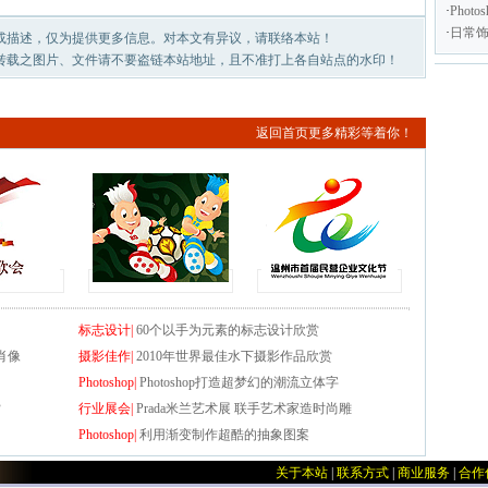
·
Pho
·
日常
或描述，仅为提供更多信息。对本文有异议，请联络本站！
转载之图片、文件请不要盗链本站地址，且不准打上各自站点的水印！
返回首页更多精彩等着你！
标志设计|
60个以手为元素的标志设计欣赏
肖像
摄影佳作|
2010年世界最佳水下摄影作品欣赏
Photoshop|
Photoshop打造超梦幻的潮流立体字
赏
行业展会|
Prada米兰艺术展 联手艺术家造时尚雕
Photoshop|
利用渐变制作超酷的抽象图案
关于本站
|
联系方式
|
商业服务
|
合作