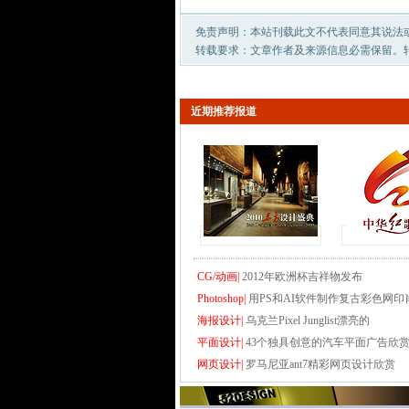
免责声明：本站刊载此文不代表同意其说法
转载要求：文章作者及来源信息必需保留。
近期推荐报道
CG/动画|
2012年欧洲杯吉祥物发布
Photoshop|
用PS和AI软件制作复古彩色网印
海报设计|
乌克兰Pixel Junglist漂亮的
平面设计|
43个独具创意的汽车平面广告欣
网页设计|
罗马尼亚ant7精彩网页设计欣赏