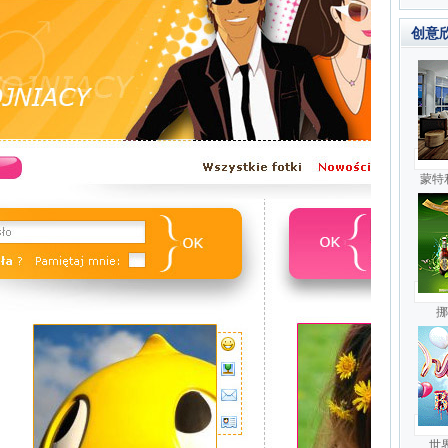
创意
蒙特
挪
世