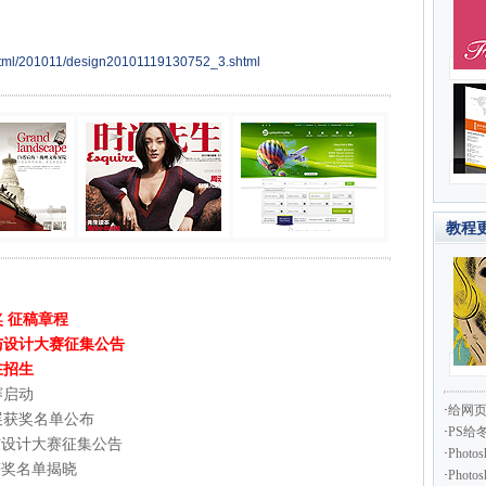
html/201011/design20101119130752_3.shtml
教程
奖 征稿章程
术与设计大赛征集公告
在招生
赛启动
·
给网
展获奖名单公布
·
PS给
术与设计大赛征集公告
·
Pho
获奖名单揭晓
·
Pho