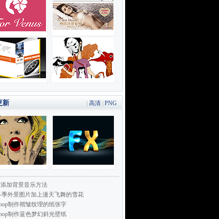
更新
|
高清
|
PNG
页添加背景音乐方法
冬季外景图片加上漫天飞舞的雪花
toshop制作褶皱纹理的纸张字
toshop制作蓝色梦幻斜光壁纸