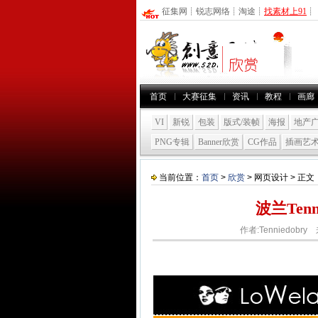
征集网
┊
锐志网络
┊
淘途
┊
找素材上91
┊
首页
大赛征集
资讯
教程
画廊
VI
新锐
包装
版式/装帧
海报
地产
PNG专辑
Banner欣赏
CG作品
插画艺
当前位置：
首页
>
欣赏
> 网页设计 > 正文
波兰Tenn
作者:Tenniedobry