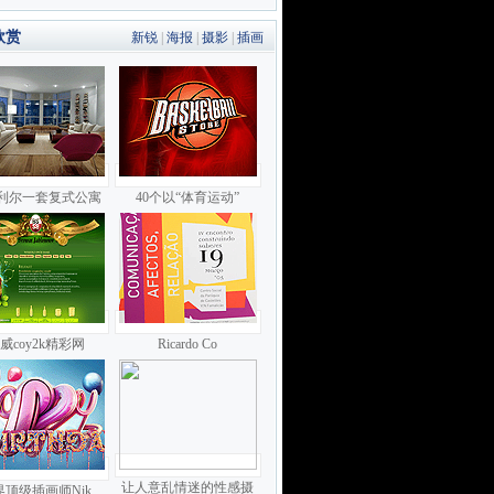
欣赏
新锐
|
海报
|
摄影
|
插画
利尔一套复式公寓
40个以“体育运动”
威coy2k精彩网
Ricardo Co
让人意乱情迷的性感摄
界顶级插画师Nik