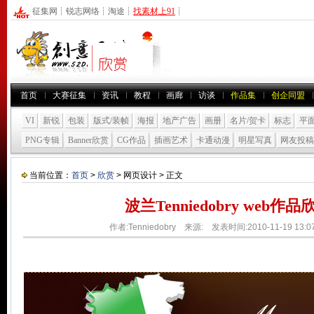
征集网
┊
锐志网络
┊
淘途
┊
找素材上91
┊
首页
大赛征集
资讯
教程
画廊
访谈
作品集
创企同盟
VI
新锐
包装
版式/装帧
海报
地产广告
画册
名片/贺卡
标志
平
PNG专辑
Banner欣赏
CG作品
插画艺术
卡通动漫
明星写真
网友投稿
当前位置：
首页
>
欣赏
> 网页设计 > 正文
波兰Tenniedobry web作
作者:Tenniedobry 来源: 发表时间:2010-11-19 13: