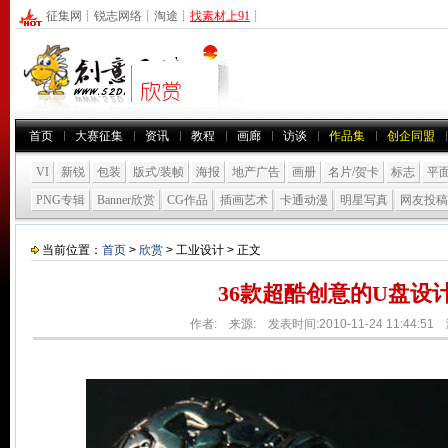
征集网
┊
锐志网络
┊
淘途
┊
找素材上91
┊
首页
大赛征集
资讯
教程
画廊
访谈
作品集
创企同盟
VI
新锐
包装
版式/装帧
海报
地产广告
画册
名片/贺卡
标志
平
PNG专辑
Banner欣赏
CG作品
插画艺术
卡通动漫
明星写真
网友投稿
当前位置：
首页
>
欣赏
> 工业设计 > 正文
36款超酷创意的U盘设
作者: 来源: 发表时间:2010-11-24 11:44:5