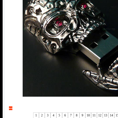
1
2
3
4
5
6
7
8
9
10
11
12
13
14
1