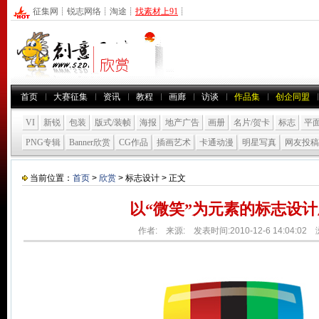
征集网
┊
锐志网络
┊
淘途
┊
找素材上91
┊
首页
大赛征集
资讯
教程
画廊
访谈
作品集
创企同盟
VI
新锐
包装
版式/装帧
海报
地产广告
画册
名片/贺卡
标志
平
PNG专辑
Banner欣赏
CG作品
插画艺术
卡通动漫
明星写真
网友投稿
当前位置：
首页
>
欣赏
> 标志设计 > 正文
以“微笑”为元素的标志设
作者: 来源: 发表时间:2010-12-6 14:04:02