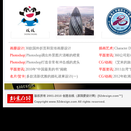
画册设计|
30款国外折页和宣传画册设计
插画艺术|
Character D
Photoshop|
Photoshop调出外景图片清晰的橙黄
平面资讯|
360公司
Photoshop|
Photoshop打造非常有冲击感的虎头
CG/动画|
《艾米的旅
平面资讯|
2010年“中国最美的书“揭晓
平面资讯|
2011台
名片/贺卡|
多款清新优雅的婚礼请柬设计(一)
CG/动画|
2012年欧
版权所有 2001-2010 创意在线（原我爱设计网）[52design.com™]
Copyright www.52design.com All rights reserved.