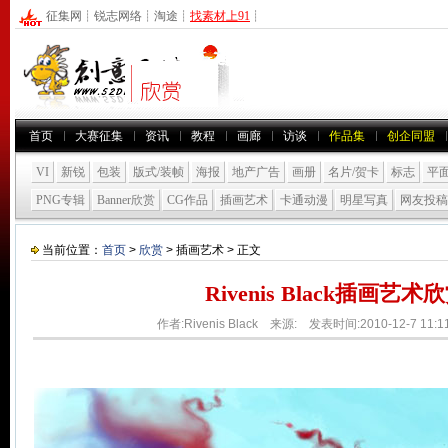
征集网
┊
锐志网络
┊
淘途
┊
找素材上91
┊
首页
大赛征集
资讯
教程
画廊
访谈
作品集
创企同盟
VI
新锐
包装
版式/装帧
海报
地产广告
画册
名片/贺卡
标志
平
PNG专辑
Banner欣赏
CG作品
插画艺术
卡通动漫
明星写真
网友投稿
当前位置：
首页
>
欣赏
> 插画艺术 > 正文
Rivenis Black插画艺术
作者:Rivenis Black 来源: 发表时间:2010-12-7 11