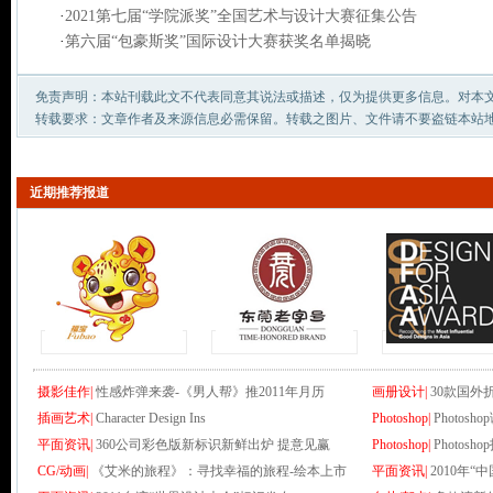
·
2021第七届“学院派奖”全国艺术与设计大赛征集公告
·
第六届“包豪斯奖”国际设计大赛获奖名单揭晓
免责声明：本站刊载此文不代表同意其说法或描述，仅为提供更多信息。对本
转载要求：文章作者及来源信息必需保留。转载之图片、文件请不要盗链本站
近期推荐报道
摄影佳作|
性感炸弹来袭-《男人帮》推2011年月历
画册设计|
30款国外
插画艺术|
Character Design Ins
Photoshop|
Photo
平面资讯|
360公司彩色版新标识新鲜出炉 提意见赢
Photoshop|
Photo
CG/动画|
《艾米的旅程》：寻找幸福的旅程-绘本上市
平面资讯|
2010年“