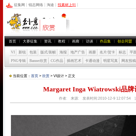
征集网
┊
锐志网络
┊
淘途
┊
找素材上91
┊
首页
大赛征集
资讯
教程
画廊
访谈
作品集
创企同盟
VI
新锐
包装
版式/装帧
海报
地产广告
画册
名片/贺卡
标志
平
PNG专辑
Banner欣赏
CG作品
插画艺术
卡通动漫
明星写真
网友投稿
当前位置：
首页
>
欣赏
> VI设计 > 正文
Margaret Inga Wiatrowsk
作者: 来源: 发表时间:2010-12-9 12:07:54