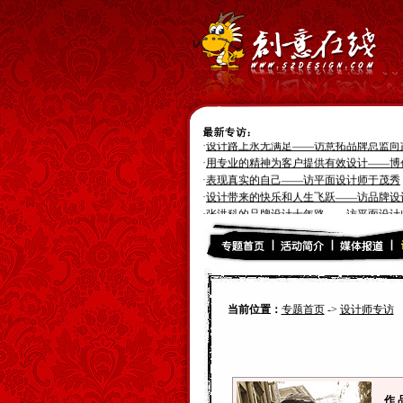
·
付出了才会有收获--访设计师张帅
·
灵感源于生活，生活丰富设计灵感--访设
·
“平凡中的不平凡”——访包装设计师王瑜
·
设计路上永无满足——访意拓品牌总监向
·
用专业的精神为客户提供有效设计——博
·
表现真实的自己——访平面设计师于茂秀
·
设计带来的快乐和人生飞跃——访品牌设
·
张洪科的品牌设计十年路——访平面设计
·
专业,专注--访设计师:伍卫平
·
引导用户追求更高的潮流时尚风向标--访
·
朝着光的方向就会到达目的地--访插画设计师“
·
好的设计需要好的沟通--访设计师“徐国君
·
我不会永远渺小--访设计师“小肆”
·
灵感来源与勤奋的获取--访插画设计师“赵
当前位置：
专题首页
->
设计师专访
·
寂寞行走，奇幻旅程--插画设计师“大卫卡
作 