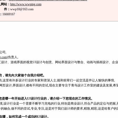
人网站：
http://www.wwping.com
 件：
wwp10@163.com
：
16669167
公司,
.com
)负责人,
互设计、游戏界面的视觉UI设计与创意、网站界面设计与整合、动画与插画设计、企
访，请先向大家做个自我介绍吧。
访,这里有许多设计行业的专家和资深人士,能和前辈们一起交流是件让人愉快的事情,
,网页设计,界面设计,都有不同的尝试,现在主要专注于青鸟设计工作室的建设及发展,
您是哪一年开始进入UI设计行业的，请介绍一下您现在的工作情况。
境,设计行业是一个需要不断学习充电的行业,特别是商业设计,符合产品的定位与把握,
融合,做不同的尝试,专业,专注,这是对于我们设计师的要求,精致,精彩,这是给客户的
在哪，如何完成一个成功的UI设计。