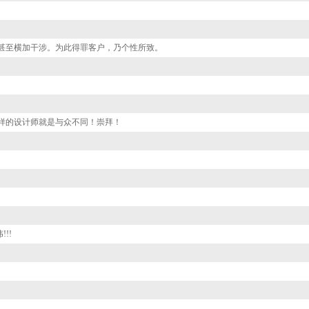
甚至横加干涉。为此得罪客户，乃个性所致。
这样的设计师就是与众不同！崇拜！
!!