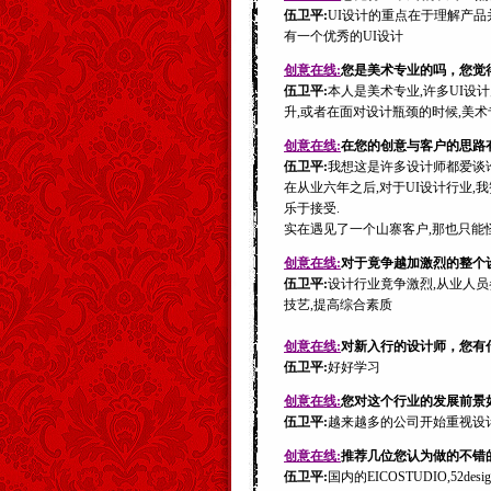
伍卫平:
UI设计的重点在于理解产品
有一个优秀的UI设计
创意在线:
您是美术专业的吗，您觉
伍卫平:
本人是美术专业,许多UI设
升,或者在面对设计瓶颈的时候,美
创意在线:
在您的创意与客户的思路
伍卫平:
我想这是许多设计师都爱谈论
在从业六年之后,对于UI设计行业,
乐于接受.
实在遇见了一个山寨客户,那也只能
创意在线:
对于竟争越加激烈的整个
伍卫平:
设计行业竟争激烈,从业人员
技艺,提高综合素质
创意在线:
对新入行的设计师，您有
伍卫平:
好好学习
创意在线:
您对这个行业的发展前景
伍卫平:
越来越多的公司开始重视设
创意在线:
推荐几位您认为做的不错
伍卫平:
国内的EICOSTUDIO,52desig