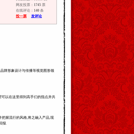
网友投票：
1745
票
在线评论：
140
条
投一票
发评论
业品牌形象设计与传播等视觉图形领
希望可以在这里得到高手们的指点并共
并把握流行的风格,将之融入产品,现
回报.