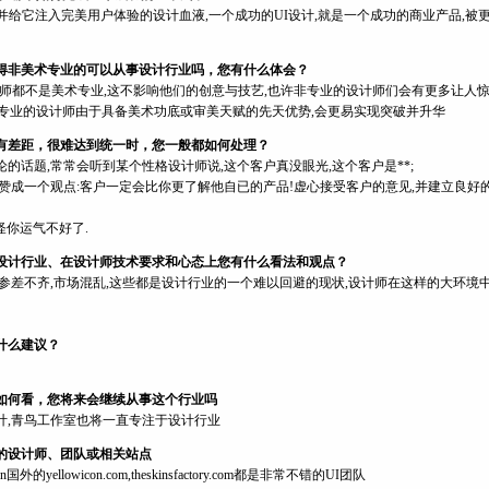
并给它注入完美用户体验的设计血液,一个成功的UI设计,就是一个成功的商业产品,被
得非美术专业的可以从事设计行业吗，您有什么体会？
计师都不是美术专业,这不影响他们的创意与技艺,也许非专业的设计师们会有更多让人
术专业的设计师由于具备美术功底或审美天赋的先天优势,会更易实现突破并升华
有差距，很难达到统一时，您一般都如何处理？
的话题,常常会听到某个性格设计师说,这个客户真没眼光,这个客户是**;
我赞成一个观点:客户一定会比你更了解他自已的产品!虚心接受客户的意见,并建立良好
怪你运气不好了.
设计行业、在设计师技术要求和心态上您有什么看法和观点？
参差不齐,市场混乱,这些都是设计行业的一个难以回避的现状,设计师在这样的大环境
什么建议？
如何看，您将来会继续从事这个行业吗
计,青鸟工作室也将一直专注于设计行业
的设计师、团队或相关站点
n国外的yellowicon.com,theskinsfactory.com都是非常不错的UI团队