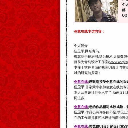
个
邮
QQ
创意在线专访内容：
个人简介
伍卫平,网名青鸟,
曾就职于搜房网,华为技术,天晴数码
目前为青鸟设计工作室(
www.wwping
专注于软件界面的视觉UI设计与交
域的研究与探索；
创意在线:
感谢您接受创意在线的采
伍卫平:
非常荣幸参加创意在线的专
本人从事设计行业六年了,动画设计
同进步.
创意在线:
您的作品相对比较成熟，
伍卫平:
作品仍有许多的不足,学无止
在的工作即是将艺术设计与商业设计的
创意在线:
您觉得UI设计的设计重点