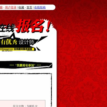
册
-
用户登录
|
收藏
-
首页
|
在线投稿
关注次数：
51835
次