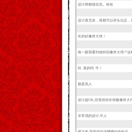
设计师都很自负。哈哈
设计真无奈，谁都可以评头论足，
长的好像佟大伟！
每一眼我看到他特别像佟大伟!!!
哇 真的吗 牛！
都是高人
设计超OK,但觉得你长得极像佟大伟!
非常强的设计,牛人
楼下的,我觉得应该晒晒你的作品