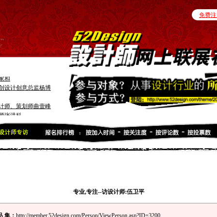
免费注
计师肖国银
家和
创设计创意总监杨博
计师、策划师曲壹峰
师张洪科
互动设计师“谢荣光”
Tonyc”
”
悦”
森”
专业,专注--访设计师:伍卫平
品 集：
http://member.52design.com/Person/ViewPerson.asp?ID=3200