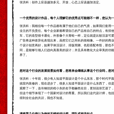
张洪科：创作上应该越加多元、开放，心态上应该越加淡定。
一个优秀的设计作品，每个人理解它的优秀点可能都不一样，您认为
张洪科：我相信每一个作品都有属于他们自己的气质，如果我们套用
业主的不负责任。每个企业家都希望自己的产品有自己的特点，有排他
车，它的造型很卡通化，外形像个大青蛙一样，定位就是比较活泼可爱
广告将这种差异化表现出来，虽然它们之间长的很相像。一件好的商
个设计创意再好，如果字体没设计、排版简陋、色彩搭配奇怪，那也
同，是能够引领人们趋向真善美的设计；并且具有教化大众审美的功
界了。
您对这个行业的发展前景如何看，您将来会继续从事这个行业吗，您
张洪科：十年前，很少有人知道平面设计是个什么东东，那个时代平面
搞室内装修的，现在进步了，很多人知道平面设计是什么东西了，但是
观察了一下，连吊钢丝的程小东的名字都赫然在目，更别说张艺谋了
但这个细节体现了一个国家对设计的尊重。所以我们这代设计师，包
得到全社会的共识，我也不知道。
请推荐几位您认为做的不错的设计师、团队或相关站点