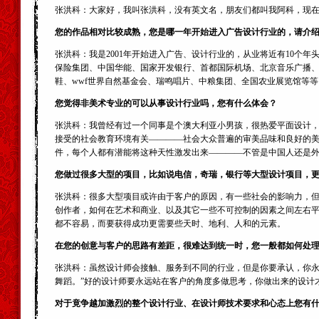
张洪科：大家好，我叫张洪科，没有英文名，朋友们都叫我阿科，现在
您的作品相对比较成熟，您是哪一年开始进入广告设计行业的，请介
张洪科：我是2001年开始进入广告、设计行业的，从业将近有10个
保险集团、中国华能、国家开发银行、首都国际机场、北京音乐广播
鞋、wwf世界自然基金会、瑞鸣唱片、中粮集团、全国农业展览馆等
您觉得非美术专业的可以从事设计行业吗，您有什么体会？
张洪科：我曾经有过一个同事是个澳大利亚小男孩，很热爱平面设计
接受的社会教育环境有关————社会大众普遍的审美品味和良好的
件，每个人都有潜能将这种天性激发出来————不管是中国人还是
您做过很多大型的项目，比如说电信，奇瑞，银行等大型设计项目，
张洪科：很多大型项目或许由于客户的原因，有一些社会的影响力，
创作者，如何在艺术和商业、以及其它一些不可控制的因素之间左右
都不容易，而要获得成功更需要些天时、地利、人和的元素。
在您的创意与客户的思路有差距，很难达到统一时，您一般都如何处
张洪科：虽然设计师会接触、服务到不同的行业，但是你要承认，你永
舞蹈。”好的设计师要永远站在客户的角度多做思考，你做出来的设计
对于竟争越加激烈的整个设计行业、在设计师技术要求和心态上您有