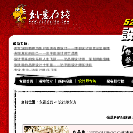
·
付出了才会有收获--访设计师张帅
·
灵感源于生活，生活丰富设计灵感--访设计师肖国银
·
“平凡中的不平凡”——访包装设计师王瑜
·
设计路上永无满足——访意拓品牌总监向家和
·
用专业的精神为客户提供有效设计——博创设计创意总监杨博
·
表现真实的自己——访平面设计师于茂秀
·
设计带来的快乐和人生飞跃——访品牌设计师、策划师曲壹峰
·
张洪科的品牌设计十年路——访平面设计师张洪科
·
专业,专注--访设计师:伍卫平
·
引导用户追求更高的潮流时尚风向标--访互动设计师“谢荣光”
·
朝着光的方向就会到达目的地--访插画设计师“Tonyc”
·
好的设计需要好的沟通--访设计师“徐国君”
·
我不会永远渺小--访设计师“小肆”
·
灵感来源与勤奋的获取--访插画设计师“赵悦”
·
寂寞行走，奇幻旅程--插画设计师“大卫卡森”
当前位置：
专题首页
->
设计师专访
张洪科的品牌设
作 品 集：
http://blog.sina.com.cn/akedesi