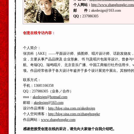
个人网站：
http://www.zhanghongke.com
邮 件：
akedesign@163.com
QQ：
237986305
创意在线专访内容：
个人简介：
张洪科［AKE］——平面设计师、插图师、唱片设计师、话剧发烧友
业，主要从事产品品牌及 企业形象、书 刊及唱片包装等设计。曾参
航、奇瑞QQ、瑞鸣唱片、北京音乐广播、中国工商银行牡丹信用卡、w
项。作品经常收录于各大设计年鉴并于多个设计展览中展出。其独特
联系方式：
手机：13681166358
QQ：237986305（业务／合作）
msn：
akedesign@hotmail.com
邮箱：
akedesign@163.com
设计作品博客：
http://blog.sina.com.cn/akedesign
个人空间博客：
http://blog.sina.com.cn/zhanghongke
作品网站：
www.zhanghongke.com
感谢您接受创意在线的采访，请先向大家做个自我介绍吧。