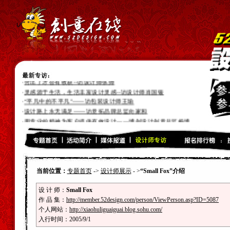
·
付出了才会有收获--访设计师张帅
·
灵感源于生活，生活丰富设计灵感--访设计师肖国银
·
“平凡中的不平凡”——访包装设计师王瑜
·
设计路上永无满足——访意拓品牌总监向家和
·
用专业的精神为客户提供有效设计——博创设计创意总监杨博
·
表现真实的自己——访平面设计师于茂秀
·
设计带来的快乐和人生飞跃——访品牌设计师、策划师曲壹峰
·
张洪科的品牌设计十年路——访平面设计师张洪科
·
专业,专注--访设计师:伍卫平
·
引导用户追求更高的潮流时尚风向标--访互动设计师“谢荣光”
当前位置：
专题首页
->
设计师展示
- >
“Small Fox”介绍
·
朝着光的方向就会到达目的地--访插画设计师“Tonyc”
·
好的设计需要好的沟通--访设计师“徐国君”
设 计 师：
Small Fox
·
我不会永远渺小--访设计师“小肆”
作 品 集：
http://member.52design.com/person/ViewPerson.asp?ID=5087
·
灵感来源与勤奋的获取--访插画设计师“赵悦”
个人网站：
http://xiaohuliguaiguai.blog.sohu.com/
·
寂寞行走，奇幻旅程--插画设计师“大卫卡森”
入行时间：2005/9/1