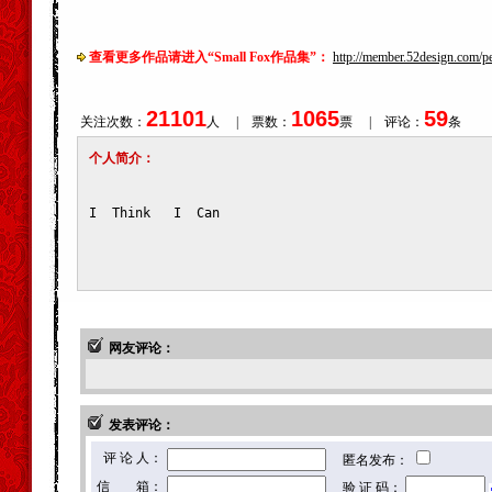
查看更多作品请进入“Small Fox作品集”：
http://member.52design.com/
21101
1065
59
关注次数：
人 | 票数：
票 | 评论：
条
个人简介：
I  Think   I  Can
网友评论：
发表评论：
评 论 人：
匿名发布：
信 箱：
验 证 码：